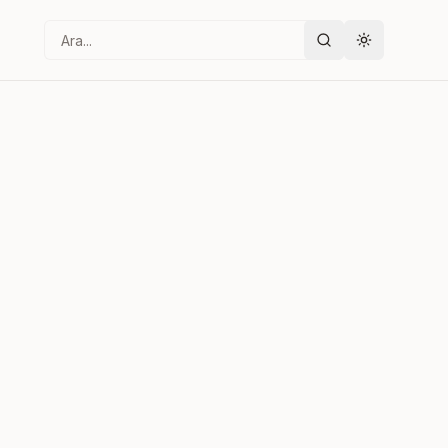
Ara
Tema değişt