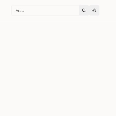
Ara
Tema değişt